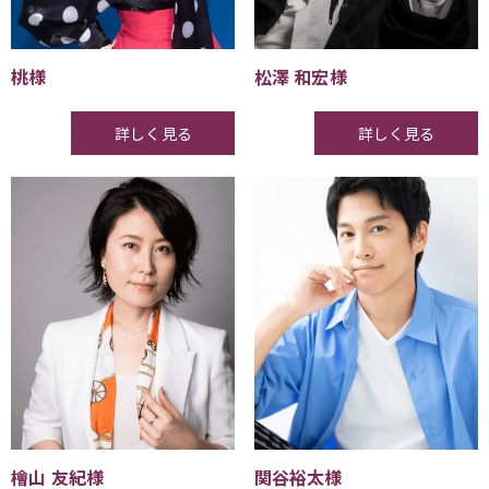
桃様
松澤 和宏様
詳しく見る
詳しく見る
檜山 友紀様
関谷裕太様