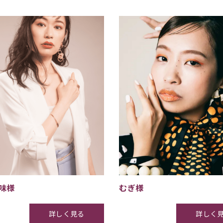
瑠味様
むぎ様
詳しく見る
詳しく